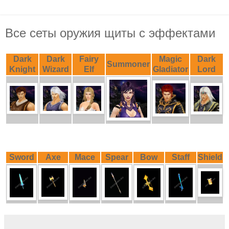
Все сеты оружия щиты с эффектами
Dark
Dark
Fairy
Magic
Dark
Summoner
Knight
Wizard
Elf
Gladiator
Lord
Sword
Axe
Mace
Spear
Bow
Staff
Shield