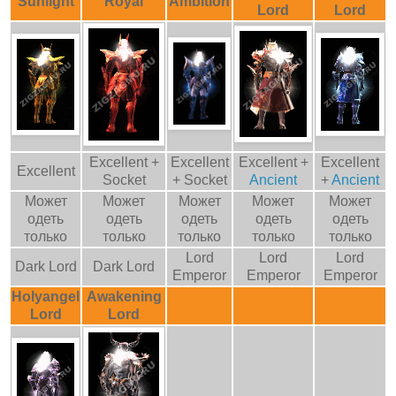
Sunlight
Royal
Ambition
Lord
Lord
Excellent +
Excellent
Excellent +
Excellent
Excellent
Socket
+ Socket
Ancient
+
Ancient
Может
Может
Может
Может
Может
одеть
одеть
одеть
одеть
одеть
только
только
только
только
только
Lord
Lord
Lord
Dark Lord
Dark Lord
Emperor
Emperor
Emperor
Holyangel
Awakening
Lord
Lord