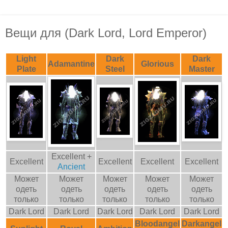
Вещи для (Dark Lord, Lord Emperor)
Light
Dark
Dark
Adamantine
Glorious
Plate
Steel
Master
Excellent +
Excellent
Excellent
Excellent
Excellent
Ancient
Может
Может
Может
Может
Может
одеть
одеть
одеть
одеть
одеть
только
только
только
только
только
Dark Lord
Dark Lord
Dark Lord
Dark Lord
Dark Lord
Bloodangel
Darkangel