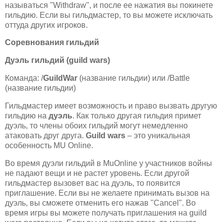
называться "Withdraw", и после ее нажатия вы покинете
гильдию. Если вы гильдмастер, то вы можете исключать
оттуда других игроков.
Соревнования гильдий
Дуэль гильдий (guild wars)
Команда: /
GuildWar
(название гильдии) или /Battle
(название гильдии)
Гильдмастер имеет возможность и право вызвать другую
гильдию на
дуэль
. Как только другая гильдия примет
дуэль, то члены обоих гильдий могут немедленно
атаковать друг друга.
Guild wars
– это уникальная
особенность MU Online.
Во время дуэли гильдий в MuOnline у участников войны
не падают вещи и не растет уровень. Если другой
гильдмастер вызовет вас на дуэль, то появится
приглашение. Если вы не желаете принимать вызов на
дуэль, вы сможете отменить его нажав "Cancel". Во
время игры вы можете получать приглашения на guild