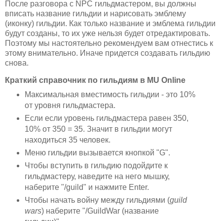
После разговора с NPC гильдмастером, вы должны
вписать название гильдии и нарисовать эмблему
(иконку) гильдии. Как только название и эмблема гильдии
будут созданы, то их уже нельзя будет отредактировать.
Поэтому мы настоятельно рекомендуем вам отнестись к
этому внимательно. Иначе придется создавать гильдию
снова.
Краткий справочник по гильдиям в MU Online
Максимальная вместимость гильдии - это 10%
от уровня гильдмастера.
Если если уровень гильдмастера равен 350,
10% от 350 = 35. Значит в гильдии могут
находиться 35 человек.
Меню гильдии вызывается кнопкой "G".
Чтобы вступить в гильдию подойдите к
гильдмастеру, наведите на него мышку,
наберите "/guild" и нажмите Enter.
Чтобы начать войну между гильдиями (
guild
wars
) наберите "/GuildWar (название