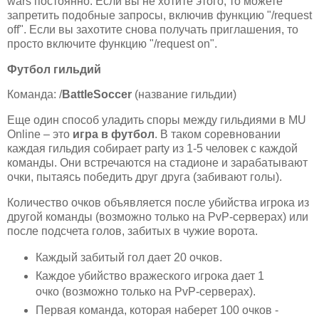
wars постоянно. Если вы не хотите этого, то можете
запретить подобные запросы, включив функцию "/request
off". Если вы захотите снова получать приглашения, то
просто включите функцию "/request on".
Футбол гильдий
Команда: /
BattleSoccer
(название гильдии)
Еще один способ уладить споры между гильдиями в MU
Online – это
игра в футбол
. В таком соревновании
каждая гильдия собирает party из 1-5 человек с каждой
команды. Они встречаются на cтадионе и зарабатывают
очки, пытаясь победить друг друга (забивают голы).
Количество очков объявляется после убийства игрока из
другой команды (возможно только на PvP-серверах) или
после подсчета голов, забитых в чужие ворота.
Каждый забитый гол дает 20 очков.
Каждое убийство вражеского игрока дает 1
очко (возможно только на PvP-серверах).
Первая команда, которая наберет 100 очков -